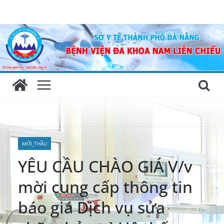
Skip
to
content
MỜI_THẦU
YÊU CẦU CHÀO GIÁ V/v
mời cung cấp thông tin
báo giá Dịch vụ sửa