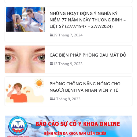
NHỮNG HOẠT ĐỘNG Ý NGHĨA KỶ
NIỆM 77 NĂM NGÀY THƯƠNG BINH –
LIỆT SỸ (27/7/1947 – 27/7/2024)
29 Tháng 7, 2024
CÁC BIỆN PHÁP PHÒNG ĐAU MẮT ĐỎ
13 Tháng 9, 2023
PHÒNG CHỐNG NẮNG NÓNG CHO
NGƯỜI BỆNH VÀ NHÂN VIÊN Y TẾ
4 Tháng 9, 2023