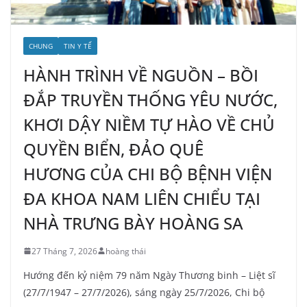
CHUNG
TIN Y TẾ
HÀNH TRÌNH VỀ NGUỒN – BỒI
ĐẮP TRUYỀN THỐNG YÊU NƯỚC,
KHƠI DẬY NIỀM TỰ HÀO VỀ CHỦ
QUYỀN BIỂN, ĐẢO QUÊ
HƯƠNG CỦA CHI BỘ BỆNH VIỆN
ĐA KHOA NAM LIÊN CHIỂU TẠI
NHÀ TRƯNG BÀY HOÀNG SA
27 Tháng 7, 2026
hoàng thái
Hướng đến kỷ niệm 79 năm Ngày Thương binh – Liệt sĩ
(27/7/1947 – 27/7/2026), sáng ngày 25/7/2026, Chi bộ