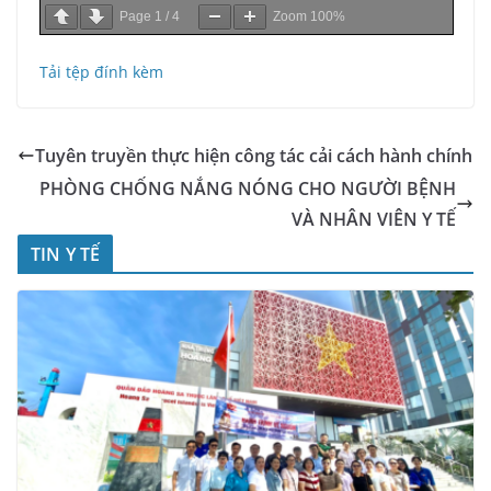
Page
1
/
4
Zoom
100%
Tải tệp đính kèm
Tuyên truyền thực hiện công tác cải cách hành chính
PHÒNG CHỐNG NẮNG NÓNG CHO NGƯỜI BỆNH
VÀ NHÂN VIÊN Y TẾ
TIN Y TẾ