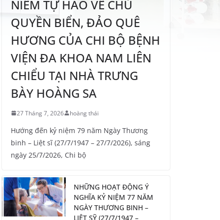
NIỀM TỰ HÀO VỀ CHỦ
QUYỀN BIỂN, ĐẢO QUÊ
HƯƠNG CỦA CHI BỘ BỆNH
VIỆN ĐA KHOA NAM LIÊN
CHIỂU TẠI NHÀ TRƯNG
BÀY HOÀNG SA
27 Tháng 7, 2026
hoàng thái
Hướng đến kỷ niệm 79 năm Ngày Thương
binh – Liệt sĩ (27/7/1947 – 27/7/2026), sáng
ngày 25/7/2026, Chi bộ
NHỮNG HOẠT ĐỘNG Ý
NGHĨA KỶ NIỆM 77 NĂM
NGÀY THƯƠNG BINH –
LIỆT SỸ (27/7/1947 –