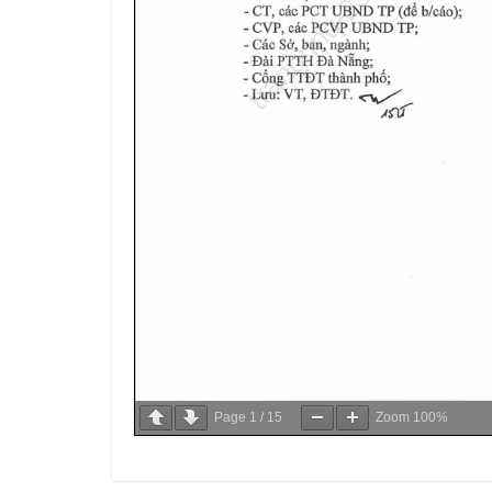
Page
1
/
15
Zoom
100%