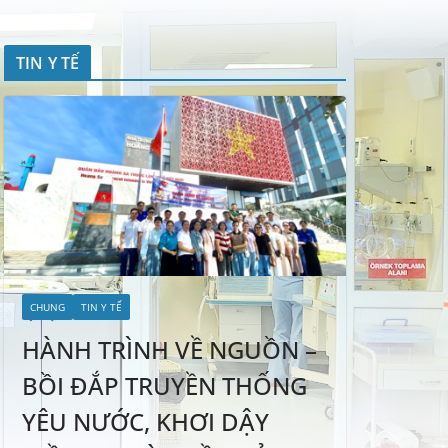
TIN Y TẾ
CHUNG
TIN Y TẾ
HÀNH TRÌNH VỀ NGUỒN –
BỒI ĐẮP TRUYỀN THỐNG
YÊU NƯỚC, KHƠI DẬY