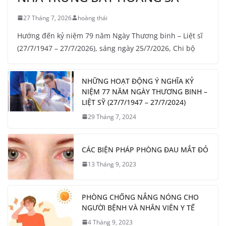
27 Tháng 7, 2026
hoàng thái
Hướng đến kỷ niệm 79 năm Ngày Thương binh – Liệt sĩ
(27/7/1947 – 27/7/2026), sáng ngày 25/7/2026, Chi bộ
NHỮNG HOẠT ĐỘNG Ý NGHĨA KỶ
NIỆM 77 NĂM NGÀY THƯƠNG BINH –
LIỆT SỸ (27/7/1947 – 27/7/2024)
29 Tháng 7, 2024
CÁC BIỆN PHÁP PHÒNG ĐAU MẮT ĐỎ
13 Tháng 9, 2023
PHÒNG CHỐNG NẮNG NÓNG CHO
NGƯỜI BỆNH VÀ NHÂN VIÊN Y TẾ
4 Tháng 9, 2023