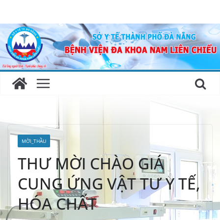
Skip
to
content
MỜI_THẦU
THƯ MỜI CHÀO GIÁ
CUNG ỨNG VẬT TƯ Y TẾ,
HÓA CHẤT