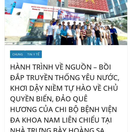
CHUNG
TIN Y TẾ
HÀNH TRÌNH VỀ NGUỒN – BỒI
ĐẮP TRUYỀN THỐNG YÊU NƯỚC,
KHƠI DẬY NIỀM TỰ HÀO VỀ CHỦ
QUYỀN BIỂN, ĐẢO QUÊ
HƯƠNG CỦA CHI BỘ BỆNH VIỆN
ĐA KHOA NAM LIÊN CHIỂU TẠI
NHÀ TRƯNG BÀY HOÀNG SA