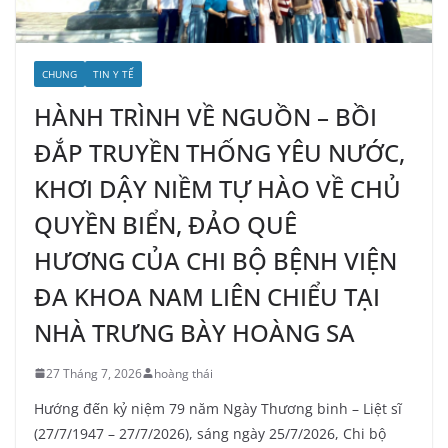
CHUNG
TIN Y TẾ
HÀNH TRÌNH VỀ NGUỒN – BỒI
ĐẮP TRUYỀN THỐNG YÊU NƯỚC,
KHƠI DẬY NIỀM TỰ HÀO VỀ CHỦ
QUYỀN BIỂN, ĐẢO QUÊ
HƯƠNG CỦA CHI BỘ BỆNH VIỆN
ĐA KHOA NAM LIÊN CHIỂU TẠI
NHÀ TRƯNG BÀY HOÀNG SA
27 Tháng 7, 2026
hoàng thái
Hướng đến kỷ niệm 79 năm Ngày Thương binh – Liệt sĩ
(27/7/1947 – 27/7/2026), sáng ngày 25/7/2026, Chi bộ