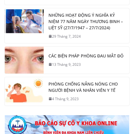
NHỮNG HOẠT ĐỘNG Ý NGHĨA KỶ
NIỆM 77 NĂM NGÀY THƯƠNG BINH –
LIỆT SỸ (27/7/1947 – 27/7/2024)
29 Tháng 7, 2024
CÁC BIỆN PHÁP PHÒNG ĐAU MẮT ĐỎ
13 Tháng 9, 2023
PHÒNG CHỐNG NẮNG NÓNG CHO
NGƯỜI BỆNH VÀ NHÂN VIÊN Y TẾ
4 Tháng 9, 2023