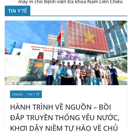
máy in cho Bệnh viện Đa khoa Nam Liên Chiểu
TIN Y TẾ
CHUNG
TIN Y TẾ
HÀNH TRÌNH VỀ NGUỒN – BỒI
ĐẮP TRUYỀN THỐNG YÊU NƯỚC,
KHƠI DẬY NIỀM TỰ HÀO VỀ CHỦ