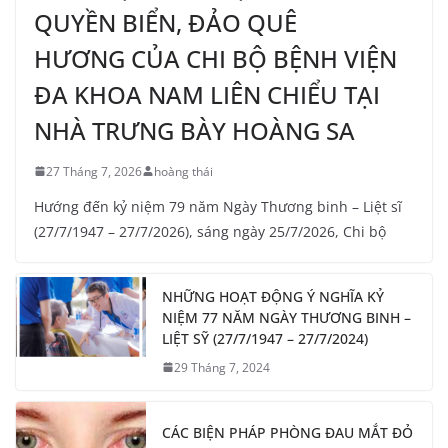
QUYỀN BIỂN, ĐẢO QUÊ
HƯƠNG CỦA CHI BỘ BỆNH VIỆN
ĐA KHOA NAM LIÊN CHIỂU TẠI
NHÀ TRƯNG BÀY HOÀNG SA
27 Tháng 7, 2026
hoàng thái
Hướng đến kỷ niệm 79 năm Ngày Thương binh – Liệt sĩ
(27/7/1947 – 27/7/2026), sáng ngày 25/7/2026, Chi bộ
NHỮNG HOẠT ĐỘNG Ý NGHĨA KỶ
NIỆM 77 NĂM NGÀY THƯƠNG BINH –
LIỆT SỸ (27/7/1947 – 27/7/2024)
29 Tháng 7, 2024
CÁC BIỆN PHÁP PHÒNG ĐAU MẮT ĐỎ