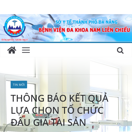
Skip
to
content
TIN MỚI
THÔNG BÁO KẾT QUẢ
LỰA CHỌN TỔ CHỨC
ĐẤU GIÁ TÀI SẢN