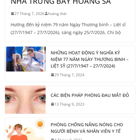
NHÀ TRƯNG BÀY HOÀNG SA
27 Tháng 7, 2026
hoàng thái
Hướng đến kỷ niệm 79 năm Ngày Thương binh – Liệt sĩ
(27/7/1947 – 27/7/2026), sáng ngày 25/7/2026, Chi bộ
NHỮNG HOẠT ĐỘNG Ý NGHĨA KỶ
NIỆM 77 NĂM NGÀY THƯƠNG BINH –
LIỆT SỸ (27/7/1947 – 27/7/2024)
29 Tháng 7, 2024
CÁC BIỆN PHÁP PHÒNG ĐAU MẮT ĐỎ
13 Tháng 9, 2023
PHÒNG CHỐNG NẮNG NÓNG CHO
NGƯỜI BỆNH VÀ NHÂN VIÊN Y TẾ