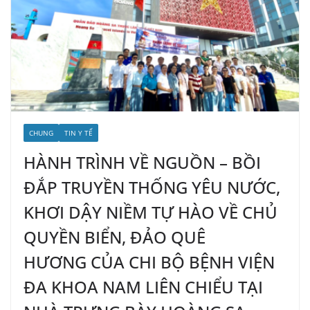
CHUNG
TIN Y TẾ
HÀNH TRÌNH VỀ NGUỒN – BỒI
ĐẮP TRUYỀN THỐNG YÊU NƯỚC,
KHƠI DẬY NIỀM TỰ HÀO VỀ CHỦ
QUYỀN BIỂN, ĐẢO QUÊ
HƯƠNG CỦA CHI BỘ BỆNH VIỆN
ĐA KHOA NAM LIÊN CHIỂU TẠI