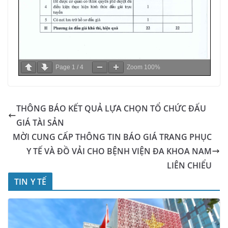
Page
1
/
4
Zoom
100%
THÔNG BÁO KẾT QUẢ LỰA CHỌN TỔ CHỨC ĐẤU
GIÁ TÀI SẢN
MỜI CUNG CẤP THÔNG TIN BÁO GIÁ TRANG PHỤC
Y TẾ VÀ ĐỒ VẢI CHO BỆNH VIỆN ĐA KHOA NAM
LIÊN CHIỂU
TIN Y TẾ