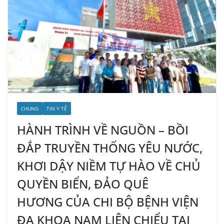
CHUNG
TIN Y TẾ
HÀNH TRÌNH VỀ NGUỒN – BỒI
ĐẮP TRUYỀN THỐNG YÊU NƯỚC,
KHƠI DẬY NIỀM TỰ HÀO VỀ CHỦ
QUYỀN BIỂN, ĐẢO QUÊ
HƯƠNG CỦA CHI BỘ BỆNH VIỆN
ĐA KHOA NAM LIÊN CHIỂU TẠI