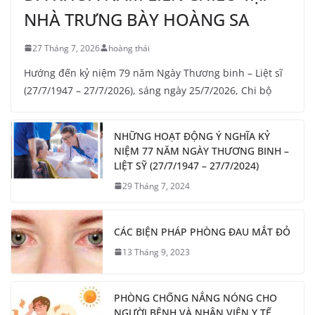
NHÀ TRƯNG BÀY HOÀNG SA
27 Tháng 7, 2026
hoàng thái
Hướng đến kỷ niệm 79 năm Ngày Thương binh – Liệt sĩ
(27/7/1947 – 27/7/2026), sáng ngày 25/7/2026, Chi bộ
NHỮNG HOẠT ĐỘNG Ý NGHĨA KỶ
NIỆM 77 NĂM NGÀY THƯƠNG BINH –
LIỆT SỸ (27/7/1947 – 27/7/2024)
29 Tháng 7, 2024
CÁC BIỆN PHÁP PHÒNG ĐAU MẮT ĐỎ
13 Tháng 9, 2023
PHÒNG CHỐNG NẮNG NÓNG CHO
NGƯỜI BỆNH VÀ NHÂN VIÊN Y TẾ