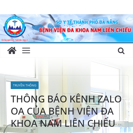
Skip
to
content
TRUYỀN THÔNG
THÔNG BÁO KÊNH ZALO
OA CỦA BỆNH VIỆN ĐA
KHOA NAM LIÊN CHIỂU