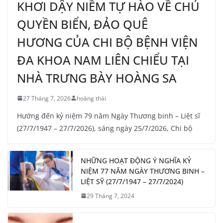
KHƠI DẬY NIỀM TỰ HÀO VỀ CHỦ
QUYỀN BIỂN, ĐẢO QUÊ
HƯƠNG CỦA CHI BỘ BỆNH VIỆN
ĐA KHOA NAM LIÊN CHIỂU TẠI
NHÀ TRƯNG BÀY HOÀNG SA
27 Tháng 7, 2026
hoàng thái
Hướng đến kỷ niệm 79 năm Ngày Thương binh – Liệt sĩ
(27/7/1947 – 27/7/2026), sáng ngày 25/7/2026, Chi bộ
NHỮNG HOẠT ĐỘNG Ý NGHĨA KỶ
NIỆM 77 NĂM NGÀY THƯƠNG BINH –
LIỆT SỸ (27/7/1947 – 27/7/2024)
29 Tháng 7, 2024