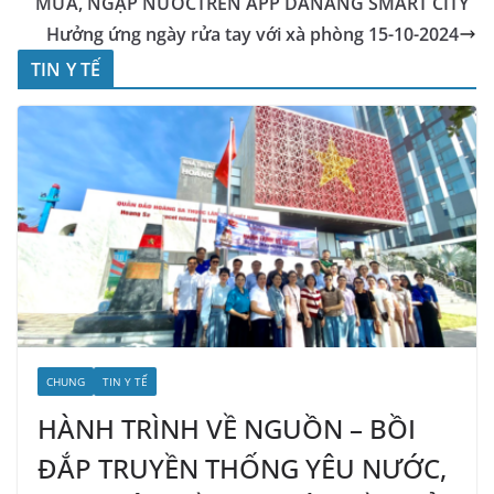
MƯA, NGẬP NƯỚCTRÊN APP DANANG SMART CITY
Hưởng ứng ngày rửa tay với xà phòng 15-10-2024
TIN Y TẾ
CHUNG
TIN Y TẾ
HÀNH TRÌNH VỀ NGUỒN – BỒI
ĐẮP TRUYỀN THỐNG YÊU NƯỚC,