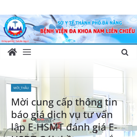
Skip
to
content
MỜI_THẦU
Mời cung cấp thông tin
báo giá dịch vụ tư vấn
lập E-HSMT đánh giá E-