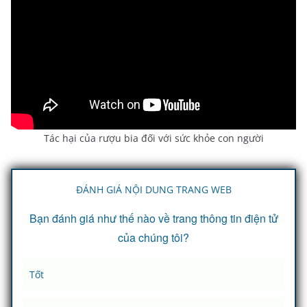
o
Tác hại của rượu bia đối với sức khỏe con người
ĐÁNH GIÁ NỘI DUNG TRANG WEB
Bạn đánh giá như thế nào về trang thông tin điện tử
của chúng tôi?
Tốt