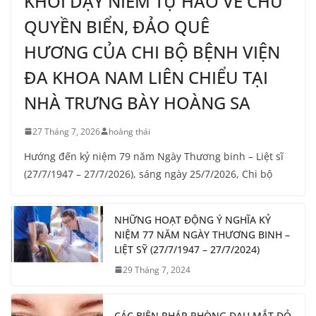
KHƠI DẬY NIỀM TỰ HÀO VỀ CHỦ
QUYỀN BIỂN, ĐẢO QUÊ
HƯƠNG CỦA CHI BỘ BỆNH VIỆN
ĐA KHOA NAM LIÊN CHIỂU TẠI
NHÀ TRƯNG BÀY HOÀNG SA
27 Tháng 7, 2026
hoàng thái
Hướng đến kỷ niệm 79 năm Ngày Thương binh – Liệt sĩ
(27/7/1947 – 27/7/2026), sáng ngày 25/7/2026, Chi bộ
NHỮNG HOẠT ĐỘNG Ý NGHĨA KỶ
NIỆM 77 NĂM NGÀY THƯƠNG BINH –
LIỆT SỸ (27/7/1947 – 27/7/2024)
29 Tháng 7, 2024
CÁC BIỆN PHÁP PHÒNG ĐAU MẮT ĐỎ