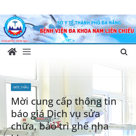
Skip
to
content
MỜI_THẦU
Mời cung cấp thông tin
báo giá Dịch vụ sửa
chữa, bảo trì ghế nha