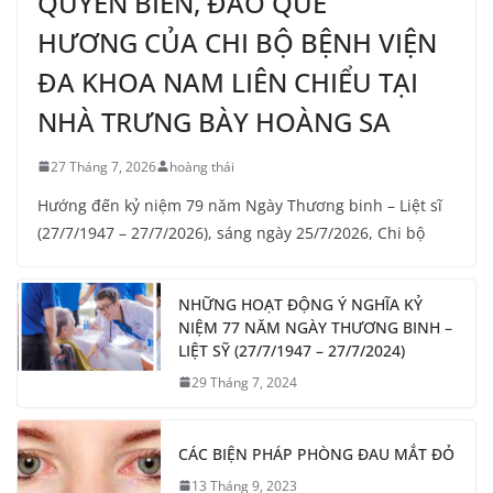
QUYỀN BIỂN, ĐẢO QUÊ
HƯƠNG CỦA CHI BỘ BỆNH VIỆN
ĐA KHOA NAM LIÊN CHIỂU TẠI
NHÀ TRƯNG BÀY HOÀNG SA
27 Tháng 7, 2026
hoàng thái
Hướng đến kỷ niệm 79 năm Ngày Thương binh – Liệt sĩ
(27/7/1947 – 27/7/2026), sáng ngày 25/7/2026, Chi bộ
NHỮNG HOẠT ĐỘNG Ý NGHĨA KỶ
NIỆM 77 NĂM NGÀY THƯƠNG BINH –
LIỆT SỸ (27/7/1947 – 27/7/2024)
29 Tháng 7, 2024
CÁC BIỆN PHÁP PHÒNG ĐAU MẮT ĐỎ
13 Tháng 9, 2023