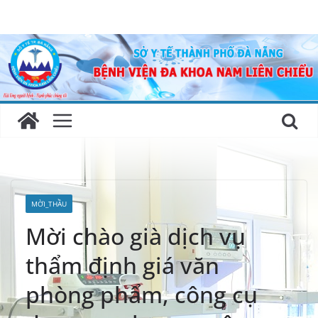
Skip
to
content
MỜI_THẦU
Mời chào già dịch vụ
thẩm định giá văn
phòng phẩm, công cụ