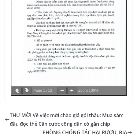
Page
1
/
12
Zoom
100%
THƯ MỜI Về việc mời chào giá gói thầu: Mua sắm
đầu đọc thẻ Căn cước công dân có gắn chíp
PHÒNG CHỐNG TÁC HẠI RƯỢU, BIA