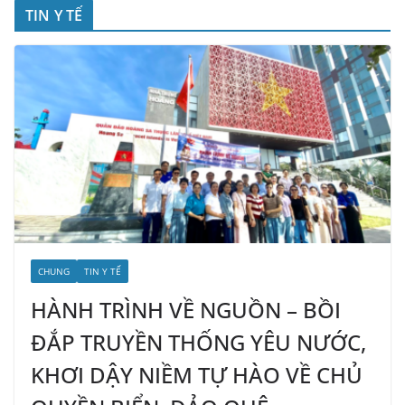
TIN Y TẾ
CHUNG
TIN Y TẾ
HÀNH TRÌNH VỀ NGUỒN – BỒI
ĐẮP TRUYỀN THỐNG YÊU NƯỚC,
KHƠI DẬY NIỀM TỰ HÀO VỀ CHỦ