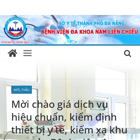
Skip
to
content
MỜI_THẦU
Mời chào giá dịch vụ
hiệu chuẩn, kiểm định
thiết bị y tế, kiểm xạ khu