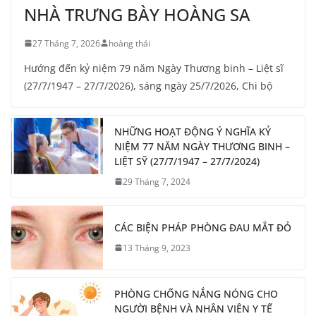
NHÀ TRƯNG BÀY HOÀNG SA
27 Tháng 7, 2026
hoàng thái
Hướng đến kỷ niệm 79 năm Ngày Thương binh – Liệt sĩ
(27/7/1947 – 27/7/2026), sáng ngày 25/7/2026, Chi bộ
NHỮNG HOẠT ĐỘNG Ý NGHĨA KỶ
NIỆM 77 NĂM NGÀY THƯƠNG BINH –
LIỆT SỸ (27/7/1947 – 27/7/2024)
29 Tháng 7, 2024
CÁC BIỆN PHÁP PHÒNG ĐAU MẮT ĐỎ
13 Tháng 9, 2023
PHÒNG CHỐNG NẮNG NÓNG CHO
NGƯỜI BỆNH VÀ NHÂN VIÊN Y TẾ