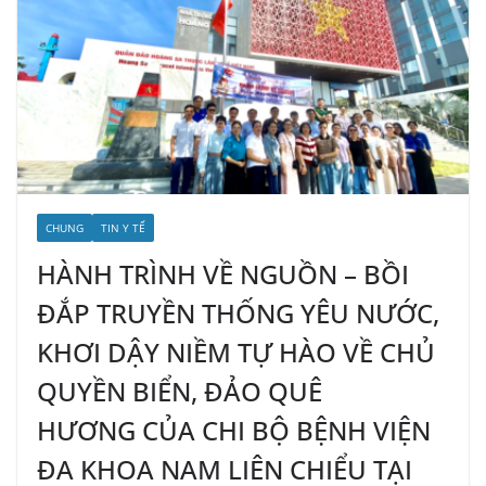
CHUNG
TIN Y TẾ
HÀNH TRÌNH VỀ NGUỒN – BỒI
ĐẮP TRUYỀN THỐNG YÊU NƯỚC,
KHƠI DẬY NIỀM TỰ HÀO VỀ CHỦ
QUYỀN BIỂN, ĐẢO QUÊ
HƯƠNG CỦA CHI BỘ BỆNH VIỆN
ĐA KHOA NAM LIÊN CHIỂU TẠI