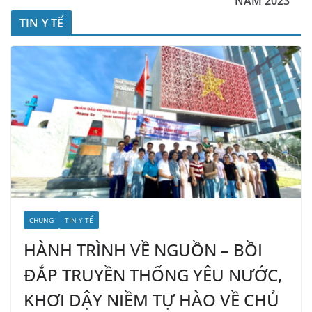
NĂM 2023
TIN Y TẾ
CHUNG
TIN Y TẾ
HÀNH TRÌNH VỀ NGUỒN – BỒI
ĐẮP TRUYỀN THỐNG YÊU NƯỚC,
KHƠI DẬY NIỀM TỰ HÀO VỀ CHỦ