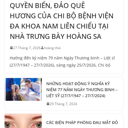
QUYỀN BIỂN, ĐẢO QUÊ
HƯƠNG CỦA CHI BỘ BỆNH VIỆN
ĐA KHOA NAM LIÊN CHIỂU TẠI
NHÀ TRƯNG BÀY HOÀNG SA
27 Tháng 7, 2026
hoàng thái
Hướng đến kỷ niệm 79 năm Ngày Thương binh – Liệt sĩ
(27/7/1947 – 27/7/2026), sáng ngày 25/7/2026, Chi bộ
NHỮNG HOẠT ĐỘNG Ý NGHĨA KỶ
NIỆM 77 NĂM NGÀY THƯƠNG BINH –
LIỆT SỸ (27/7/1947 – 27/7/2024)
29 Tháng 7, 2024
CÁC BIỆN PHÁP PHÒNG ĐAU MẮT ĐỎ