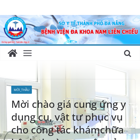
Skip
to
content
MỜI_THẦU
Mời chào giá cung ứng y
dụng cụ, vật tư phục vụ
cho công tác khámchữa