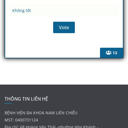
Không tốt
13
THÔNG TIN LIÊN HỆ
BỆNH VIỆN ĐA KHOA NAM LIÊN CHIỂU
MST: 0400731124
Địa chỉ: 68 Hoàng Văn Thái -phường Hòa Khánh -