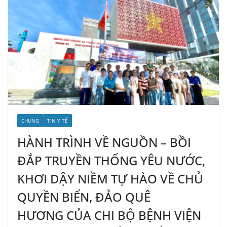
CHUNG
TIN Y TẾ
HÀNH TRÌNH VỀ NGUỒN – BỒI
ĐẮP TRUYỀN THỐNG YÊU NƯỚC,
KHƠI DẬY NIỀM TỰ HÀO VỀ CHỦ
QUYỀN BIỂN, ĐẢO QUÊ
HƯƠNG CỦA CHI BỘ BỆNH VIỆN