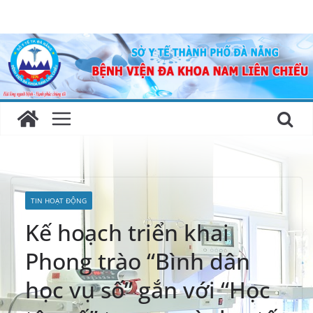
Skip
to
content
TIN HOẠT ĐỘNG
Kế hoạch triển khai
Phong trào “Bình dân
học vụ số” gắn với “Học