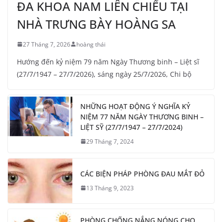
ĐA KHOA NAM LIÊN CHIỂU TẠI
NHÀ TRƯNG BÀY HOÀNG SA
27 Tháng 7, 2026
hoàng thái
Hướng đến kỷ niệm 79 năm Ngày Thương binh – Liệt sĩ
(27/7/1947 – 27/7/2026), sáng ngày 25/7/2026, Chi bộ
NHỮNG HOẠT ĐỘNG Ý NGHĨA KỶ
NIỆM 77 NĂM NGÀY THƯƠNG BINH –
LIỆT SỸ (27/7/1947 – 27/7/2024)
29 Tháng 7, 2024
CÁC BIỆN PHÁP PHÒNG ĐAU MẮT ĐỎ
13 Tháng 9, 2023
PHÒNG CHỐNG NẮNG NÓNG CHO