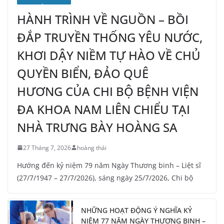
HÀNH TRÌNH VỀ NGUỒN – BỒI
ĐẮP TRUYỀN THỐNG YÊU NƯỚC,
KHƠI DẬY NIỀM TỰ HÀO VỀ CHỦ
QUYỀN BIỂN, ĐẢO QUÊ
HƯƠNG CỦA CHI BỘ BỆNH VIỆN
ĐA KHOA NAM LIÊN CHIỂU TẠI
NHÀ TRƯNG BÀY HOÀNG SA
27 Tháng 7, 2026
hoàng thái
Hướng đến kỷ niệm 79 năm Ngày Thương binh – Liệt sĩ
(27/7/1947 – 27/7/2026), sáng ngày 25/7/2026, Chi bộ
NHỮNG HOẠT ĐỘNG Ý NGHĨA KỶ
NIỆM 77 NĂM NGÀY THƯƠNG BINH –