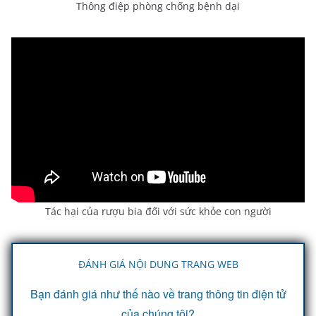
Thông điệp phòng chống bệnh dại
i
d
e
o
Tác hại của rượu bia đối với sức khỏe con người
ĐÁNH GIÁ NỘI DUNG TRANG WEB
Bạn đánh giá như thế nào về trang thông tin điện tử
của chúng tôi?