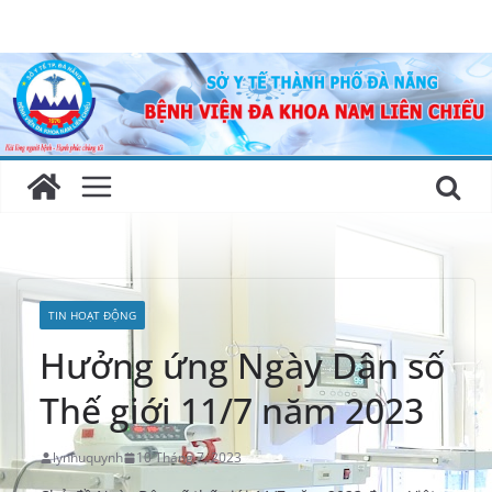
Skip
to
content
TIN HOẠT ĐỘNG
Hưởng ứng Ngày Dân số
Thế giới 11/7 năm 2023
lynhuquynh
10 Tháng 7, 2023