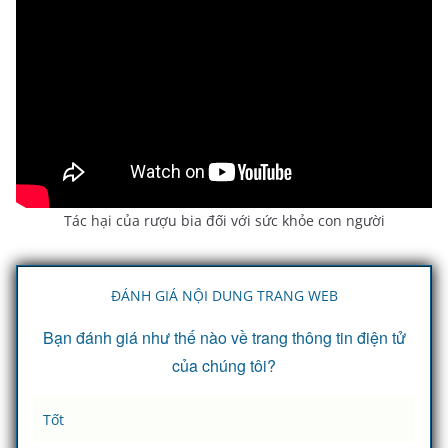
o
Tác hại của rượu bia đối với sức khỏe con người
ĐÁNH GIÁ NỘI DUNG TRANG WEB
Bạn đánh giá như thế nào về trang thông tin điện tử
của chúng tôi?
Tốt