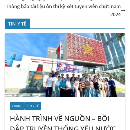
Thông báo tài liệu ôn thi kỳ xét tuyển viên chức năm
2024
TIN Y TẾ
CHUNG
TIN Y TẾ
HÀNH TRÌNH VỀ NGUỒN – BỒI
ĐẮP TRUYỀN THỐNG YÊU NƯỚC,