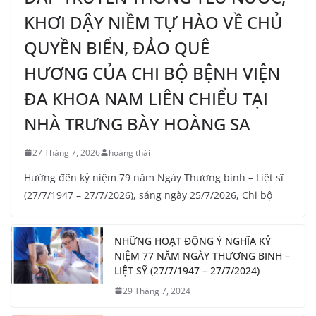
KHƠI DẬY NIỀM TỰ HÀO VỀ CHỦ
QUYỀN BIỂN, ĐẢO QUÊ
HƯƠNG CỦA CHI BỘ BỆNH VIỆN
ĐA KHOA NAM LIÊN CHIỂU TẠI
NHÀ TRƯNG BÀY HOÀNG SA
27 Tháng 7, 2026
hoàng thái
Hướng đến kỷ niệm 79 năm Ngày Thương binh – Liệt sĩ
(27/7/1947 – 27/7/2026), sáng ngày 25/7/2026, Chi bộ
NHỮNG HOẠT ĐỘNG Ý NGHĨA KỶ
NIỆM 77 NĂM NGÀY THƯƠNG BINH –
LIỆT SỸ (27/7/1947 – 27/7/2024)
29 Tháng 7, 2024