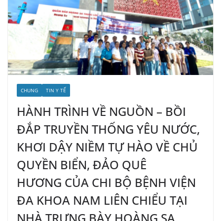
CHUNG
TIN Y TẾ
HÀNH TRÌNH VỀ NGUỒN – BỒI
ĐẮP TRUYỀN THỐNG YÊU NƯỚC,
KHƠI DẬY NIỀM TỰ HÀO VỀ CHỦ
QUYỀN BIỂN, ĐẢO QUÊ
HƯƠNG CỦA CHI BỘ BỆNH VIỆN
ĐA KHOA NAM LIÊN CHIỂU TẠI
NHÀ TRƯNG BÀY HOÀNG SA