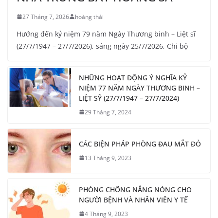
27 Tháng 7, 2026
hoàng thái
Hướng đến kỷ niệm 79 năm Ngày Thương binh – Liệt sĩ
(27/7/1947 – 27/7/2026), sáng ngày 25/7/2026, Chi bộ
NHỮNG HOẠT ĐỘNG Ý NGHĨA KỶ
NIỆM 77 NĂM NGÀY THƯƠNG BINH –
LIỆT SỸ (27/7/1947 – 27/7/2024)
29 Tháng 7, 2024
CÁC BIỆN PHÁP PHÒNG ĐAU MẮT ĐỎ
13 Tháng 9, 2023
PHÒNG CHỐNG NẮNG NÓNG CHO
NGƯỜI BỆNH VÀ NHÂN VIÊN Y TẾ
4 Tháng 9, 2023