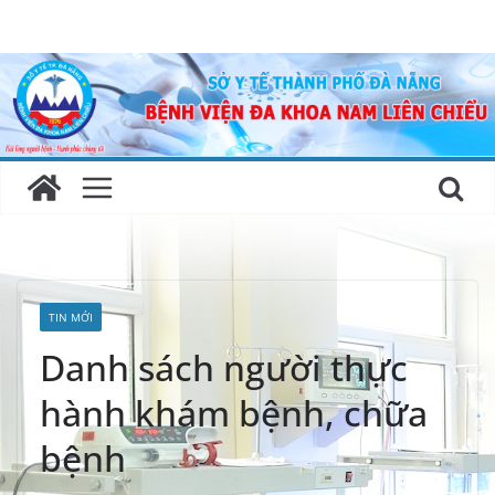
Skip
to
content
TIN MỚI
Danh sách người thực
hành khám bệnh, chữa
bệnh