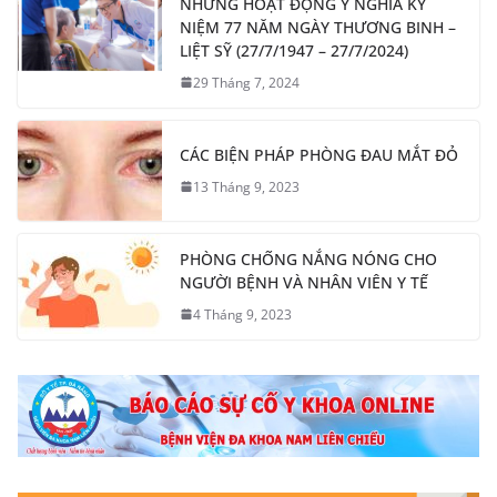
NHỮNG HOẠT ĐỘNG Ý NGHĨA KỶ
NIỆM 77 NĂM NGÀY THƯƠNG BINH –
LIỆT SỸ (27/7/1947 – 27/7/2024)
29 Tháng 7, 2024
CÁC BIỆN PHÁP PHÒNG ĐAU MẮT ĐỎ
13 Tháng 9, 2023
PHÒNG CHỐNG NẮNG NÓNG CHO
NGƯỜI BỆNH VÀ NHÂN VIÊN Y TẾ
4 Tháng 9, 2023